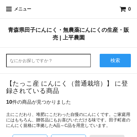
0
メニュー
青森県田子にんにく・無農薬にんにくの生産・販
売 | 上平農園
検索
【たっこ産 にんにく（普通栽培）】 に登
録されている商品
10
件の商品が見つかりました
土にこだわり、堆肥にこだわった自慢のにんにくです。ご家庭用
にはもちろん、贈答品にもお喜びいただける味です。田子町産の
にんにく規格に準拠したA品～C品を用意しています。