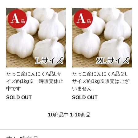
たっこ産にんにくA品Lサ
たっこ産にんにくA品２L
イズ約1kg※一時販売休止
サイズ約1kg※販売はござ
中です
いません
SOLD OUT
SOLD OUT
10
1
10
商品中
-
商品