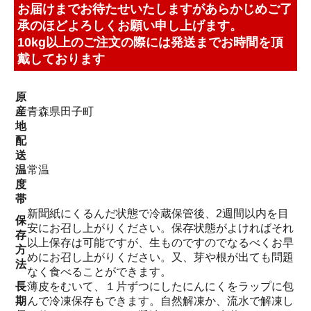
お届けまでお待たせいたしますがあらかじめご了
承のほどよろしくお願い申し上げます。
10kg以上のご注文の際には発送までお時間を頂
戴しております
原
産
青森県田子町
地
配
送
温
常温
度
帯
新聞紙にくるんだ状態で冷蔵保管後、2週間以内を目
保
安にお召し上がりください。保存状態がよければそれ
存
以上保存は可能ですが、生ものですのでなるべくお早
方
めにお召し上がりください。又、芽や根が出ても問題
法
なく食べることができます。
長
薄皮をむいて、１片ずつにしたにんにくをラップに包
期
んで冷凍保存もできます。自然解凍か、流水で解凍し