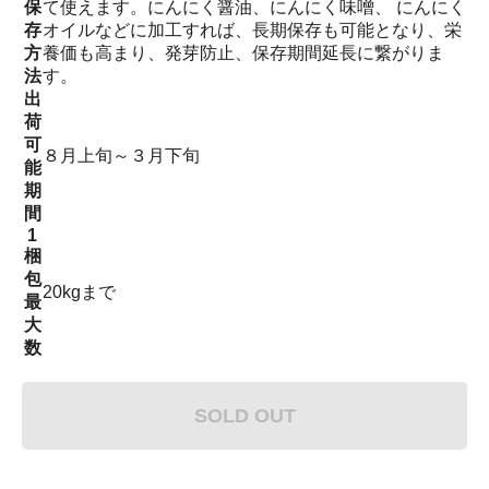
保
て使えます。にんにく醤油、にんにく味噌、 にんにく
存
オイルなどに加工すれば、長期保存も可能となり、栄
方
養価も高まり、発芽防止、保存期間延長に繋がりま
法
す。
出
荷
可
８月上旬～３月下旬
能
期
間
1
梱
包
20kgまで
最
大
数
SOLD OUT