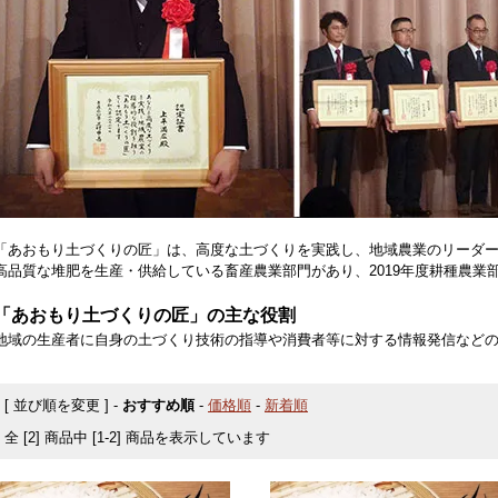
「あおもり土づくりの匠」は、高度な土づくりを実践し、地域農業のリーダ
高品質な堆肥を生産・供給している畜産農業部門があり、2019年度耕種農業
「あおもり土づくりの匠」の主な役割
地域の生産者に自身の土づくり技術の指導や消費者等に対する情報発信など
[ 並び順を変更 ] -
おすすめ順
-
価格順
-
新着順
全 [2] 商品中 [1-2] 商品を表示しています